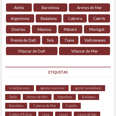
Alella
Barcelona
Arenys de Mar
Argentona
Badalona
Cabrera
Cabrils
Dosrius
Masnou
Mataró
Montgat
Premià de Dalt
Teià
Tiana
Vallromanes
Vilassar de Dalt
Vilassar de Mar
ETIQUETAS
6 habitaciones
agenda maresme
agente inmobiliario
Alella
Arenys de Mar
Argentona
Badalona
Barcelona
Cabrera de Mar
Cabrils
Caldes d'Estrac
casa
casas
casas de lujo