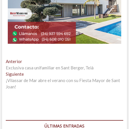
Navegación
Entrada
Anterior
anterior:
Exclusiva casa unifamiliar en Sant Berger, Teià
de
Entrada
Siguiente
entradas
siguiente:
¡Vilassar de Mar abre el verano con su Fiesta Mayor de Sant
Joan!
ÚLTIMAS ENTRADAS