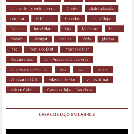
Casas de lujo en Barcelona
Chalet
chalet adosado
comprar
El Masnou
Escuelas
Festa Major
Fiestas
inmobiliaria
lujo
Maresme
Masía
Mataró
Montgat
noticias
Ocio
piscina
Piso
Premia de Dalt
Premia de Mar
Restaurantes
Sant Andreu de Llavaneres
Sant Vicenç de Montalt
Teià
Tiana
vender
Vilassar de Dalt
Vilassar de Mar
vistas al mar
vivir en Cabrils
Casas de lujo en Barcelona
CASAS DE LUJO EN CABRILS
Reproductor