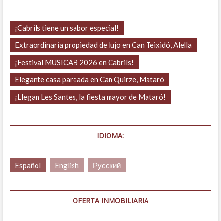
¡Cabrils tiene un sabor especial!
Extraordinaria propiedad de lujo en Can Teixidó, Alella
¡Festival MUSICAB 2026 en Cabrils!
Elegante casa pareada en Can Quirze, Mataró
¡Llegan Les Santes, la fiesta mayor de Mataró!
IDIOMA:
Español
English
Русский
OFERTA INMOBILIARIA