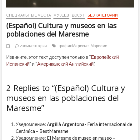
СПЕЦИАЛЬНЫЕ МЕСТА
МУЗЕЕВ
ДОСУГ
БЕЗ КАТЕГОРИИ
(Español) Cultura y museos en las
poblaciones del Maresme
2 комментария
график Маресме
Маресме
Извините, этот техт доступен только в “
Европейский
Испанский
” и “
Американский Английский
”.
2 Replies to “(Español) Cultura y
museos en las poblaciones del
Maresme”
Уведомление:
Argillà Argentona- Feria internacional de
Cerámica – BestMaresme
Уведомление:
El Maresme de museo en museo –