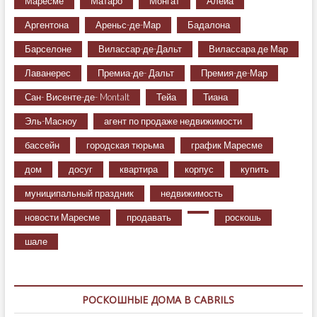
Маресме
Матаро
Монгат
Алейа
Аргентона
Ареньс-де-Мар
Бадалона
Барселоне
Вилассар-де-Дальт
Вилассара де Мар
Лаванерес
Премиа-де- Дальт
Премия-де-Мар
Сан- Висенте-де- Montalt
Тейа
Тиана
Эль-Масноу
агент по продаже недвижимости
бассейн
городская тюрьма
график Маресме
дом
досуг
квартира
корпус
купить
муниципальный праздник
недвижимость
новости Маресме
продавать
роскошь
шале
РОСКОШНЫЕ ДОМА В CABRILS