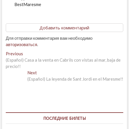
BestMaresme
Добавить комментарий
Для отправки комментария вам необходимо
авторизоваться
.
Навигация
Previous
Previous
post:
(Español) Casa a la venta en Cabrils con vistas al mar, baja de
по
precio!!
записям
Next
Next
post:
(Español) La leyenda de Sant Jordi en el Maresme!!
ПОСЛЕДНИЕ БИЛЕТЫ