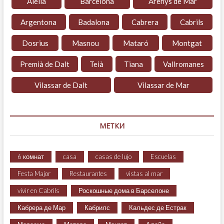
Alella
Barcelona
Arenys de Mar
Argentona
Badalona
Cabrera
Cabrils
Dosrius
Masnou
Mataró
Montgat
Premià de Dalt
Teià
Tiana
Vallromanes
Vilassar de Dalt
Vilassar de Mar
МЕТКИ
6 комнат
casa
casas de lujo
Escuelas
Festa Major
Restaurantes
vistas al mar
vivir en Cabrils
Роскошные дома в Барселоне
Кабрера де Мар
Кабрилс
Кальдес де Естрак