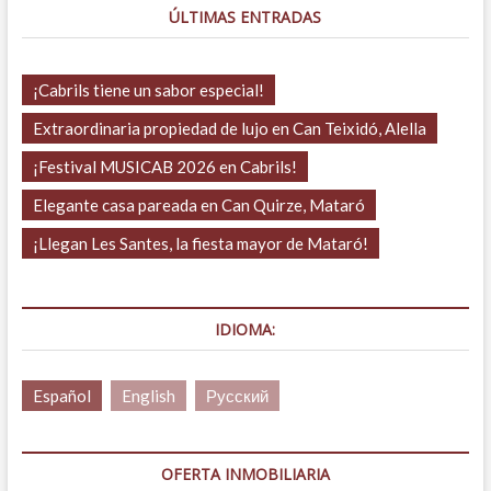
ÚLTIMAS ENTRADAS
¡Cabrils tiene un sabor especial!
Extraordinaria propiedad de lujo en Can Teixidó, Alella
¡Festival MUSICAB 2026 en Cabrils!
Elegante casa pareada en Can Quirze, Mataró
¡Llegan Les Santes, la fiesta mayor de Mataró!
IDIOMA:
Español
English
Русский
OFERTA INMOBILIARIA