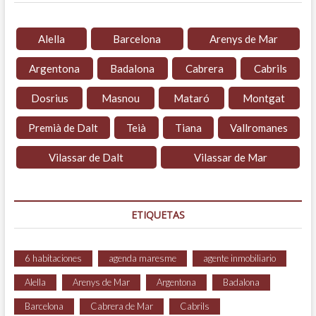
Alella
Barcelona
Arenys de Mar
Argentona
Badalona
Cabrera
Cabrils
Dosrius
Masnou
Mataró
Montgat
Premià de Dalt
Teià
Tiana
Vallromanes
Vilassar de Dalt
Vilassar de Mar
ETIQUETAS
6 habitaciones
agenda maresme
agente inmobiliario
Alella
Arenys de Mar
Argentona
Badalona
Barcelona
Cabrera de Mar
Cabrils