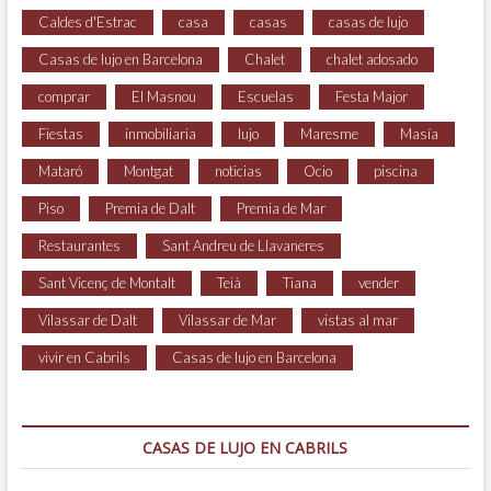
Caldes d'Estrac
casa
casas
casas de lujo
Casas de lujo en Barcelona
Chalet
chalet adosado
comprar
El Masnou
Escuelas
Festa Major
Fiestas
inmobiliaria
lujo
Maresme
Masía
Mataró
Montgat
noticias
Ocio
piscina
Piso
Premia de Dalt
Premia de Mar
Restaurantes
Sant Andreu de Llavaneres
Sant Vicenç de Montalt
Teià
Tiana
vender
Vilassar de Dalt
Vilassar de Mar
vistas al mar
vivir en Cabrils
Casas de lujo en Barcelona
CASAS DE LUJO EN CABRILS