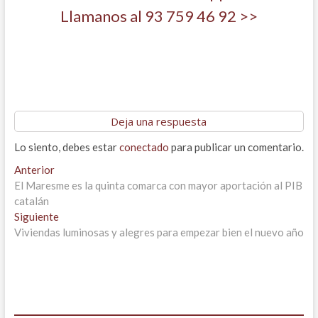
Llamanos al 93 759 46 92 >>
Deja una respuesta
Lo siento, debes estar
conectado
para publicar un comentario.
Navegación
Entrada
Anterior
anterior:
El Maresme es la quinta comarca con mayor aportación al PIB
de
catalán
entradas
Entrada
Siguiente
siguiente:
Viviendas luminosas y alegres para empezar bien el nuevo año