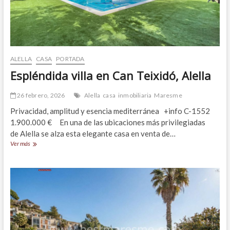
ALELLA
CASA
PORTADA
Espléndida villa en Can Teixidó, Alella
26 febrero, 2026
Alella
casa
inmobiliaria
Maresme
Privacidad, amplitud y esencia mediterránea +info C-1552
1.900.000 € En una de las ubicaciones más privilegiadas
de Alella se alza esta elegante casa en venta de…
Espléndida
Ver más
villa
en
Can
Teixidó,
Alella