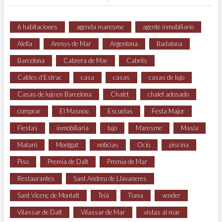
6 habitaciones
agenda maresme
agente inmobiliario
Alella
Arenys de Mar
Argentona
Badalona
Barcelona
Cabrera de Mar
Cabrils
Caldes d'Estrac
casa
casas
casas de lujo
Casas de lujo en Barcelona
Chalet
chalet adosado
comprar
El Masnou
Escuelas
Festa Major
Fiestas
inmobiliaria
lujo
Maresme
Masía
Mataró
Montgat
noticias
Ocio
piscina
Piso
Premia de Dalt
Premia de Mar
Restaurantes
Sant Andreu de Llavaneres
Sant Vicenç de Montalt
Teià
Tiana
vender
Vilassar de Dalt
Vilassar de Mar
vistas al mar