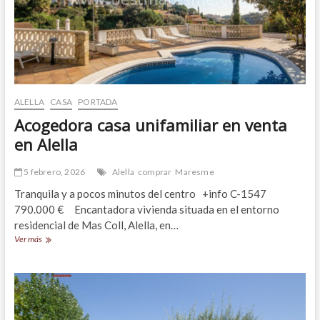
ALELLA
CASA
PORTADA
Acogedora casa unifamiliar en venta
en Alella
5 febrero, 2026
Alella
comprar
Maresme
Tranquila y a pocos minutos del centro +info C-1547
790.000 € Encantadora vivienda situada en el entorno
residencial de Mas Coll, Alella, en…
Acogedora
Ver más
casa
unifamiliar
en
venta
en
Alella