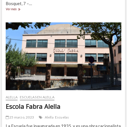
Bosquet, 7 –…
Instituto
Ver más
de
Alella
ALELLA
ESCUELAS EN ALELLA
Escola Fabra Alella
25 marzo, 2023
Alella
Escuelas
La Escuela fue inaugurada en 1935, y es una obra racionalista