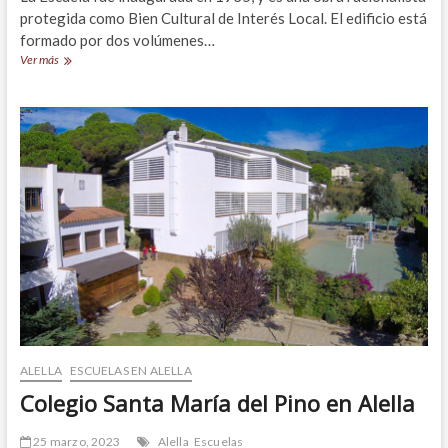
protegida como Bien Cultural de Interés Local. El edificio está
formado por dos volúmenes…
Escola
Ver más
Fabra
Alella
ALELLA
ESCUELAS EN ALELLA
Colegio Santa María del Pino en Alella
25 marzo, 2023
Alella
Escuelas