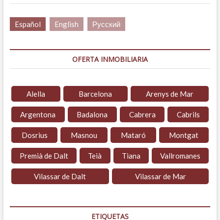
Español
English
Русский
OFERTA INMOBILIARIA
Alella
Barcelona
Arenys de Mar
Argentona
Badalona
Cabrera
Cabrils
Dosrius
Masnou
Mataró
Montgat
Premià de Dalt
Teià
Tiana
Vallromanes
Vilassar de Dalt
Vilassar de Mar
ETIQUETAS