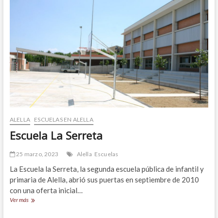
muy
pocos
pasos
del
centro
de
Alella,
en
excelente
ubicación
y
con
ascensor.
Barcelona.
ALELLA
ESCUELAS EN ALELLA
Escuela La Serreta
25 marzo, 2023
Alella
Escuelas
La Escuela la Serreta, la segunda escuela pública de infantil y
primaria de Alella, abrió sus puertas en septiembre de 2010
con una oferta inicial…
Escuela
Ver más
La
Serreta