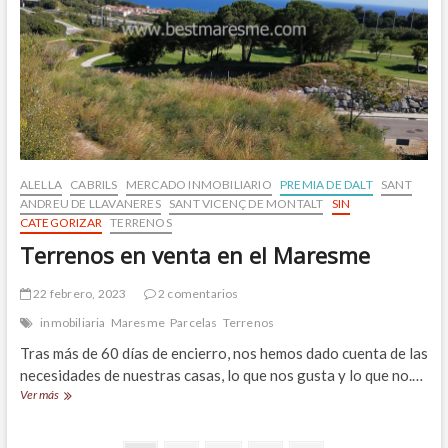
ALELLA
CABRILS
MERCADO INMOBILIARIO
PREMIA DE DALT
SANT
ANDREU DE LLAVANERES
SANT VICENÇ DE MONTALT
SIN
CATEGORIZAR
TERRENOS
Terrenos en venta en el Maresme
22 febrero, 2023
2 comentarios
inmobiliaria
Maresme
Parcelas
Terrenos
Tras más de 60 días de encierro, nos hemos dado cuenta de las
necesidades de nuestras casas, lo que nos gusta y lo que no.…
Terrenos
Ver más
en
venta
en