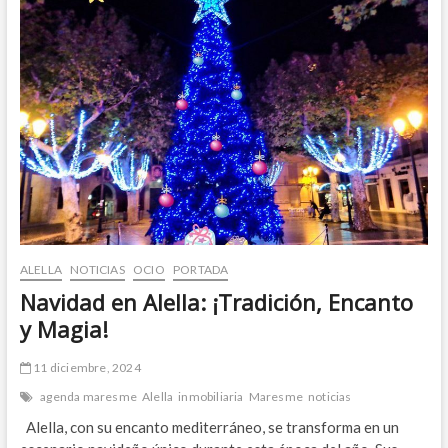
centro
de
Alella
ALELLA
NOTICIAS
OCIO
PORTADA
Navidad en Alella: ¡Tradición, Encanto
y Magia!
11 diciembre, 2024
agenda maresme
Alella
inmobiliaria
Maresme
noticias
Alella, con su encanto mediterráneo, se transforma en un