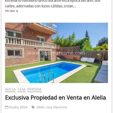
escenario navideño único durante esta época del año. Sus
calles, adornadas con luces cálidas, crean…
Navidad
Ver más
en
Alella:
¡Tradición,
Encanto
y
Magia!
ALELLA
CASA
PORTADA
Exclusiva Propiedad en Venta en Alella
26 julio, 2024
Alella
casa
Maresme