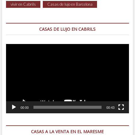
vivir en Cabrils
Casas de lujo en Barcelona
CASAS DE LUJO EN CABRILS
Reproductor
de
vídeo
00:00
00:43
CASAS A LA VENTA EN EL MARESME