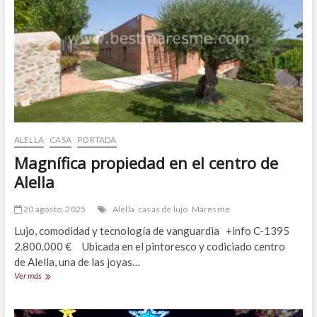
ALELLA
CASA
PORTADA
Magnífica propiedad en el centro de
Alella
20 agosto, 2025
Alella
casas de lujo
Maresme
Lujo, comodidad y tecnología de vanguardia +info C-1395
2.800.000 € Ubicada en el pintoresco y codiciado centro
de Alella, una de las joyas…
Magnífica
Ver más
propiedad
en
el