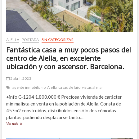
ALELLA
PORTADA
SIN CATEGORIZAR
Fantástica casa a muy pocos pasos del
centro de Alella, en excelente
ubicación y con ascensor. Barcelona.
5 abril, 2023
agente inmobiliario
Alella
casas de lujo
vistas al mar
+info C-1204 1.800.000 € Preciosa vivienda de carácter
minimalista en venta en la población de Alella. Consta de
457m2 construidos, distribuidos en sólo dos cómodas
plantas, pudiendo desplazarse tanto…
Fantástica
Ver más
casa
a