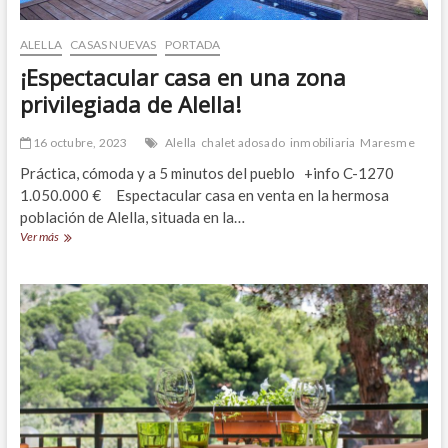
ALELLA
CASAS NUEVAS
PORTADA
¡Espectacular casa en una zona
privilegiada de Alella!
16 octubre, 2023
Alella
chalet adosado
inmobiliaria
Maresme
Práctica, cómoda y a 5 minutos del pueblo +info C-1270
1.050.000 € Espectacular casa en venta en la hermosa
población de Alella, situada en la…
¡Espectacular
Ver más
casa
en
una
zona
privilegiada
de
Alella!