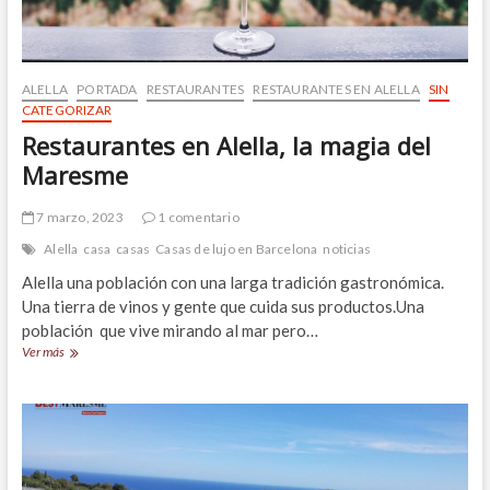
ALELLA
PORTADA
RESTAURANTES
RESTAURANTES EN ALELLA
SIN
CATEGORIZAR
Restaurantes en Alella, la magia del
Maresme
7 marzo, 2023
1 comentario
Alella
casa
casas
Casas de lujo en Barcelona
noticias
Alella una población con una larga tradición gastronómica.
Una tierra de vinos y gente que cuida sus productos.Una
población que vive mirando al mar pero…
Restaurantes
Ver más
en
Alella,
la
magia
del
Maresme