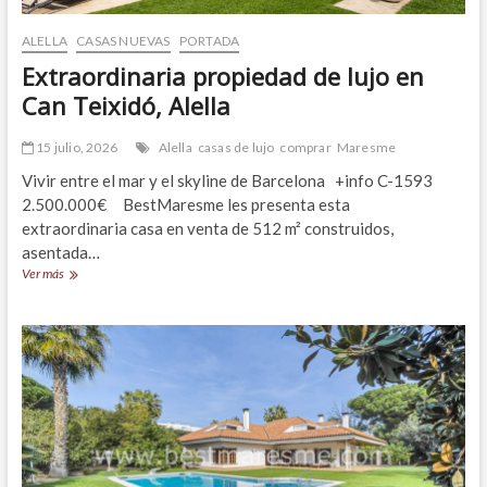
ALELLA
CASAS NUEVAS
PORTADA
Extraordinaria propiedad de lujo en
Can Teixidó, Alella
15 julio, 2026
Alella
casas de lujo
comprar
Maresme
Vivir entre el mar y el skyline de Barcelona +info C-1593
2.500.000€ BestMaresme les presenta esta
extraordinaria casa en venta de 512 m² construidos,
asentada…
Extraordinaria
Ver más
propiedad
de
lujo
en
Can
Teixidó,
Alella