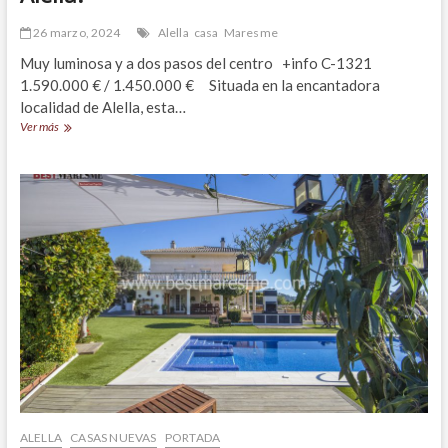
26 marzo, 2024
Alella
casa
Maresme
Muy luminosa y a dos pasos del centro +info C-1321
1.590.000 € / 1.450.000 € Situada en la encantadora
localidad de Alella, esta…
¡Impresionante
Ver más
casa
en
venta
en
Alella!
ALELLA
CASAS NUEVAS
PORTADA