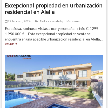
Excepcional propiedad en urbanización
residencial en Alella
22 febrero, 2024
Alella
casas de lujo
Maresme
Espaciosa, luminosa, vistas a mar y montaña +info C-1299
1.950.000 € Esta excepcional propiedad en venta se
encuentra en una apacible urbanización residencial en Alella,…
Excepcional
Ver más
propiedad
en
urbanización
residencial
en
Alella