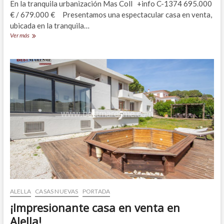
En la tranquila urbanización Mas Coll +info C-1374 695.000
€ / 679.000 € Presentamos una espectacular casa en venta,
ubicada en la tranquila…
Exclusiva
Ver más
Propiedad
en
Venta
en
Alella
ALELLA
CASAS NUEVAS
PORTADA
¡Impresionante casa en venta en
Alella!