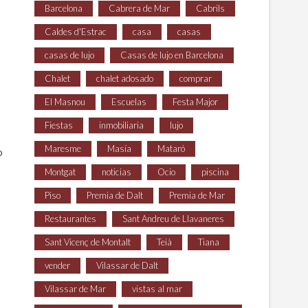
Barcelona
Cabrera de Mar
Cabrils
Caldes d'Estrac
casa
casas
casas de lujo
Casas de lujo en Barcelona
Chalet
chalet adosado
comprar
El Masnou
Escuelas
Festa Major
Fiestas
inmobiliaria
lujo
Maresme
Masía
Mataró
o
Montgat
noticias
Ocio
piscina
Piso
Premia de Dalt
Premia de Mar
Restaurantes
Sant Andreu de Llavaneres
Sant Vicenç de Montalt
Teià
Tiana
vender
Vilassar de Dalt
Vilassar de Mar
vistas al mar