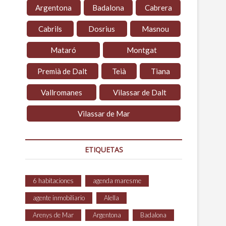
Argentona
Badalona
Cabrera
Cabrils
Dosrius
Masnou
Mataró
Montgat
Premià de Dalt
Teià
Tiana
Vallromanes
Vilassar de Dalt
Vilassar de Mar
ETIQUETAS
6 habitaciones
agenda maresme
agente inmobiliario
Alella
Arenys de Mar
Argentona
Badalona